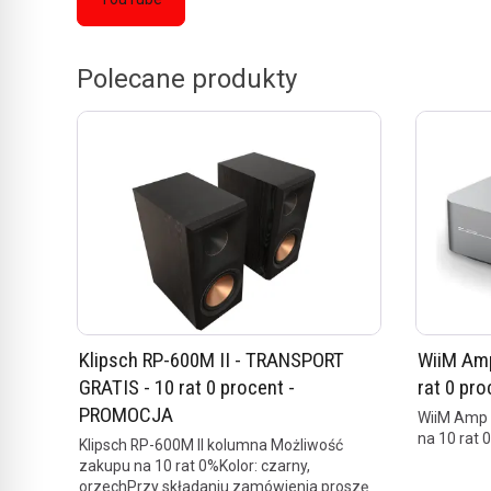
Polecane produkty
Klipsch RP-600M II - TRANSPORT
WiiM Amp
GRATIS - 10 rat 0 procent -
rat 0 pro
PROMOCJA
WiiM Amp 
na 10 rat 
Klipsch RP-600M II kolumna Możliwość
zakupu na 10 rat 0%Kolor: czarny,
orzechPrzy składaniu zamówienia proszę