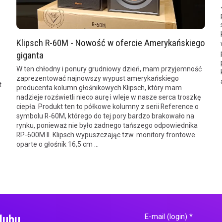
Klipsch R-60M - Nowość w ofercie Amerykańskiego
giganta
W ten chłodny i ponury grudniowy dzień, mam przyjemność
zaprezentować najnowszy wypust amerykańskiego
t
producenta kolumn głośnikowych Klipsch, który mam
nadzieje rozświetli nieco aurę i wleje w nasze serca troszkę
ciepła. Produkt ten to półkowe kolumny z serii Reference o
symbolu R-60M, którego do tej pory bardzo brakowało na
rynku, ponieważ nie było żadnego tańszego odpowiednika
RP-600M II. Klipsch wypuszczając tzw. monitory frontowe
oparte o głośnik 16,5 cm ...
E-mail (login)
*
lubu.