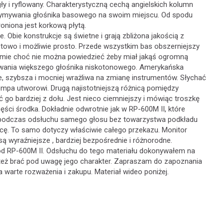
y i ryflowany. Charakterystyczną cechą angielskich kolumn
utrzymywania głośnika basowego na swoim miejscu. Od spodu
niona jest korkową płytą.
Obie konstrukcje są świetne i grają zbliżona jakością z
ótowo i możliwie prosto. Przede wszystkim bas obszerniejszy
aśmie choć nie można powiedzieć żeby miał jakąś ogromną
wania większego głośnika niskotonowego. Amerykańska
ie, szybsza i mocniej wrażliwa na zmianę instrumentów. Słychać
tempa utworowi. Drugą najistotniejszą różnicą pomiędzy
go bardziej z dołu. Jest nieco ciemniejszy i mówiąc troszkę
ęści środka. Dokładnie odwrotnie jak w RP-600M II, które
na podczas odsłuchu samego głosu bez towarzystwa podkładu
cę. To samo dotyczy właściwie całego przekazu. Monitor
 są wyraźniejsze , bardziej bezpośrednie i różnorodne.
 od RP-600M II. Odsłuchu do tego materiału dokonywałem na
 też brać pod uwagę jego charakter. Zapraszam do zapoznania
warte rozważenia i zakupu. Materiał wideo poniżej.