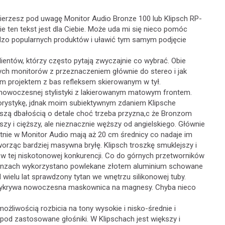
erzesz pod uwagę Monitor Audio Bronze 100 lub Klipsch RP-
ie ten tekst jest dla Ciebie. Może uda mi się nieco pomóc
rdzo popularnych produktów i uławić tym samym podjęcie
entów, którzy często pytają zwyczajnie co wybrać. Obie
wych monitorów z przeznaczeniem głównie do stereo i jak
ym projektem z bas refleksem skierowanym w tył.
i nowoczesnej stylistyki z lakierowanym matowym frontem.
lorystykę, jdnak moim subiektywnym zdaniem Klipsche
kszą dbałością o detale choć trzeba przyzna,c że Bronzom
zy i cięższy, ale nieznacznie węższy od angielskiego. Głównie
nie w Monitor Audio mają aż 20 cm średnicy co nadaje im
worząc bardziej masywna bryłę. Klipsch troszkę smuklejszy i
w tej niskotonowej konkurencji. Co do górnych przetworników
Bronzach wykorzystano powlekane złotem aluminium schowane
ielu lat sprawdzony tytan we wnętrzu silikonowej tuby.
rzykrywa nowoczesna maskownica na magnesy. Chyba nieco
ożliwością rozbicia na tony wysokie i nisko-średnie i
pod zastosowane głośniki. W Klipschach jest większy i