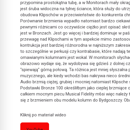
przypomina prostokątna tubę, a w Monitorach mały okragł
jest śruba widoczna na tylnej ściance, która służy do 
obudowa Klipschów w przeciwieństwie do konkurenta chro
Porównanie brzmienia wypadło natomiast bardzo ciekawie. 
pewnymi różnicami co oczywiście ciężko jest opisać skr
jest w Bronzach. Jest go więcej i bardziej dominuje w p
przewagę nad Klipschami w tym aspekcie mimo zastoso
kontrukcja jest bardziej różnorodna w najniższym zakres
to szczególnie w perkusji czy kontrabasie, które nadają 
omawianymi kolumnami jest wokal. W monitorach słychać 
obrazowo wydaje się, że wydobywa się gdzieś z dolnej cz
"spiewają" górną połową. Ta różnica jest mniej słyszal
muzycznego, ale kiedy wchodzi bas nakrywa nieco średni
Audio brzmią ciężej, grubiej i mocniej natomiast Klipsche
Podstawki Bronze 100 określiłbym jako cieplej brzmiące
całkiem mocnym piecu Musical Fidelity m6si więc należy
się z brzmieniem obu modelu kolumn do Bydgoszczy. Oba 
Kliknij po materiał wideo
YouTube