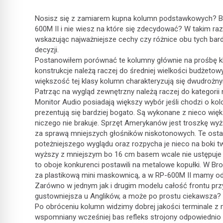
Nosisz się z zamiarem kupna kolumn podstawkowych? Bi
600M II i nie wiesz na które się zdecydować? W takim raz
wskazując najważniejsze cechy czy różnice obu tych ba
decyzji.
Postanowiłem porównać te kolumny głównie na prośbę kli
konstrukcje należą raczej do średniej wielkości budżeto
większość tej klasy kolumn charakteryzują się dwudrożn
Patrząc na wygląd zewnętrzny należą raczej do kategori
Monitor Audio posiadają większy wybór jeśli chodzi o ko
prezentują się bardziej bogato. Są wykonane z nieco wię
niczego nie brakuje. Sprzęt Amerykanów jest troszkę wyżs
za sprawą mniejszych głośników niskotonowych. Te ostat
poteżniejszego wyglądu oraz rozpycha je nieco na boki t
wyższy z mniejszym bo 16 cm basem wcale nie ustępuje 
to oboje konkurenci postawili na metalowe kopułki. W 
za plastikową mini maskownicą, a w RP-600M II mamy od w
Zarówno w jednym jak i drugim modelu całość frontu p
gustowniejsza u Anglików, a może po prostu ciekawsza?
Po obróceniu kolumn widzimy dobrej jakości terminale z m
wspomniany wcześniej bas refleks strojony odpowiednio 