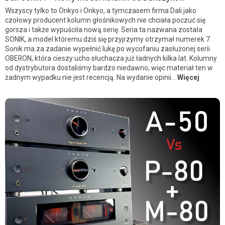
Wszyscy tylko to Onkyo i Onkyo, a tymczasem firma Dali jako
czołowy producent kolumn głośnikowych nie chciała poczuć się
gorsza i także wypuściła nową serię. Seria ta nazwana została
SONIK, a model któremu dziś się przyjrzymy otrzymał numerek 7.
Sonik ma za zadanie wypełnić lukę po wycofaniu zasłużonej serii
OBERON, która cieszy ucho słuchacza już ładnych kilka lat. Kolumny
od dystrybutora dostaliśmy bardzo niedawno, więc materiał ten w
żadnym wypadku nie jest recencją. Na wydanie opinii...
Więcej