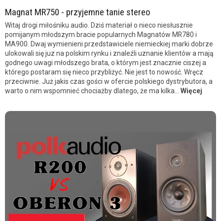
Magnat MR750 - przyjemne tanie stereo
Witaj drogi miłośniku audio. Dziś materiał o nieco niesłusznie
pomijanym młodszym bracie popularnych Magnatów MR780 i
MA900. Dwaj wymienieni przedstawiciele niemieckiej marki dobrze
ulokowali się juz na polskim rynku i znaleźli uznanie klientów a mają
godnego uwagi młodszego brata, o którym jest znacznie ciszej a
którego postaram się nieco przybliżyć. Nie jest to nowość. Wręcz
przeciwnie. Już jakis czas gości w ofercie polskiego dystrybutora, a
warto o nim wspomnieć chociażby dlatego, że ma kilka...
Więcej