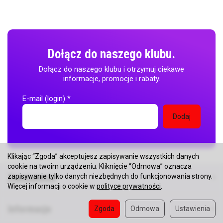
Dołącz do naszego klubu.
Dołącz do naszego klubu i otrzymuj ciekawe
informacje, promocje i rabaty.
E-mail (login)
*
Klikając “Zgoda” akceptujesz zapisywanie wszystkich danych
cookie na twoim urządzeniu. Kliknięcie “Odmowa” oznacza
zapisywanie tylko danych niezbędnych do funkcjonowania strony.
Zamówienie
Więcej informacji o cookie w
polityce prywatności
.
Informacje
Zgoda
Odmowa
Ustawienia