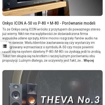
Onkyo ICON A-50 vs P-80 + M-80 - Porównanie modeli
To że Onkyo serią ICON wróciło z przytupem do poważnego stereo
już wiemy. Nikt nie ma wątpliwości że doświadczona firma
wypuściła udane sprzęty, które mocno rozgrzały fanów audio na
całym świecie. Wielu klientów zastanawia się czy wystarczy im
zintegrowany wzmacniacz o symbolu A-50 czy może powinni
rzucić się na system dzielony P-80 i M-80 i co zyskają jeśli to zrobią.
Tekst ten skupia się na krotkim i raczej luźnym porównaniu obu
propozycji. Luźnym dlatego, że oczywisty jest fakt, że...
Więcej