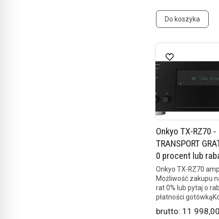
Do koszyka
Onkyo TX-RZ70 -
TRANSPORT GRATI
0 procent lub rab
Onkyo TX-RZ70 ampl
Możliwość zakupu na
rat 0% lub pytaj o ra
płatności gotówkąKol
brutto:
11 998,00 