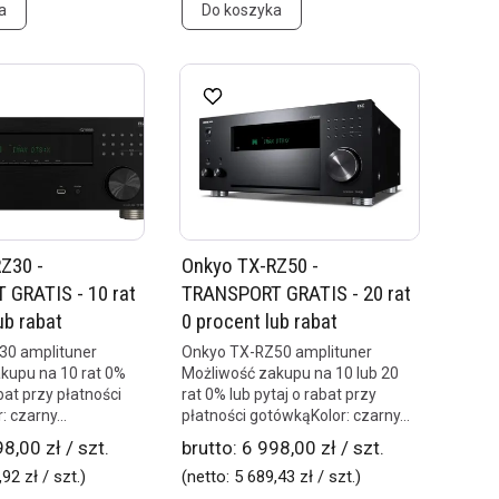
a
Do koszyka
Z30 -
Onkyo TX-RZ50 -
GRATIS - 10 rat
TRANSPORT GRATIS - 20 rat
ub rabat
0 procent lub rabat
30 amplituner
Onkyo TX-RZ50 amplituner
kupu na 10 rat 0%
Możliwość zakupu na 10 lub 20
abat przy płatności
rat 0% lub pytaj o rabat przy
 czarny...
płatności gotówkąKolor: czarny...
8,00 zł / szt.
brutto:
6 998,00 zł / szt.
92 zł / szt.
)
(netto:
5 689,43 zł / szt.
)