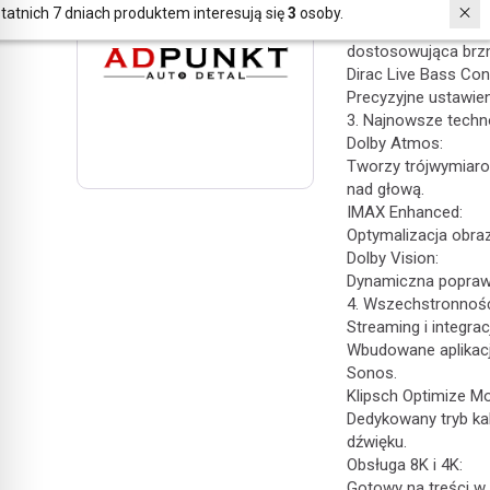
Dirac Live Room Cor
W ostatnich 7 dniach produktem interesują się
3
osoby.
Automatyczna kalibr
dostosowująca brzm
Dirac Live Bass Cont
Precyzyjne ustawie
3. Najnowsze techn
Dolby Atmos:
Tworzy trójwymiaro
nad głową.
IMAX Enhanced:
Optymalizacja obraz
Dolby Vision:
Dynamiczna poprawa 
4. Wszechstronność
Streaming i integra
Wbudowane aplikacje
Sonos.
Klipsch Optimize M
Dedykowany tryb kal
dźwięku.
Obsługa 8K i 4K:
Gotowy na treści w