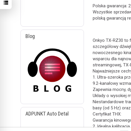
Polska gwarancja: 
Wszystkie sprzedawa
polską gwarancją re
Blog
Onkyo TX-RZ30 to f
szczegółowy dźwięk
nowoczesnego kina
wsparciu dla najno
streamingowej, TX-
Najważniejsze cech
1. Ultra-szeroka p
9.2-kanałowy wzmac
Zapewnia mocny, dy
Układy o wysokiej 
Niestandardowe tra
basy (od 5 Hz) oraz
ADPUNKT Auto Detal
Certyfikat THX:
Gwarancja kinoweg
2. Idealna kalibracj