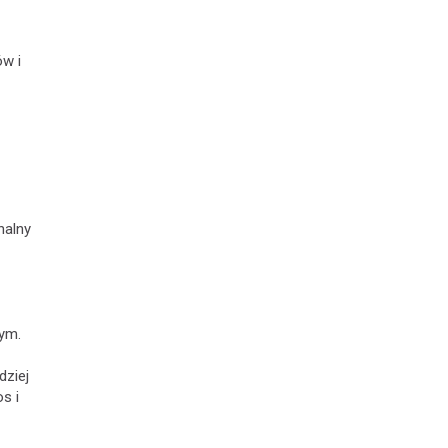
w i
nalny
ym.
dziej
s i