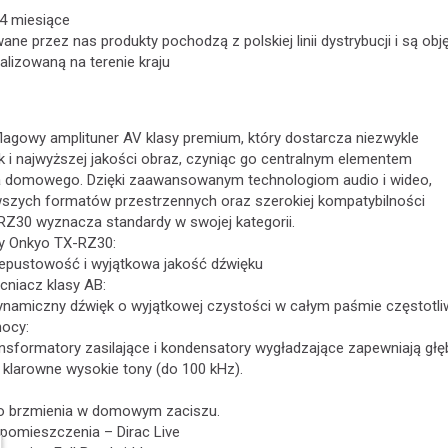
24 miesiące
ne przez nas produkty pochodzą z polskiej linii dystrybucji i są obj
alizowaną na terenie kraju
lagowy amplituner AV klasy premium, który dostarcza niezwykle
 i najwyższej jakości obraz, czyniąc go centralnym elementem
 domowego. Dzięki zaawansowanym technologiom audio i wideo,
wszych formatów przestrzennych oraz szerokiej kompatybilności
RZ30 wyznacza standardy w swojej kategorii.
y Onkyo TX-RZ30:
rzepustowość i wyjątkowa jakość dźwięku
niacz klasy AB:
namiczny dźwięk o wyjątkowej czystości w całym paśmie częstotli
mocy:
nsformatory zasilające i kondensatory wygładzające zapewniają głę
 klarowne wysokie tony (do 100 kHz).
o brzmienia w domowym zaciszu.
a pomieszczenia – Dirac Live