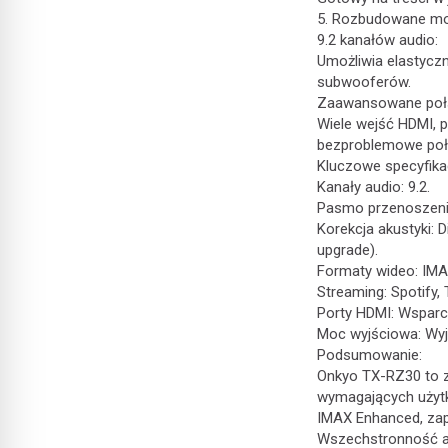
5. Rozbudowane moż
9.2 kanałów audio:
Umożliwia elastycz
subwooferów.
Zaawansowane połą
Wiele wejść HDMI, p
bezproblemowe połą
Kluczowe specyfika
Kanały audio: 9.2.
Pasmo przenoszenia
Korekcja akustyki: D
upgrade).
Formaty wideo: IMA
Streaming: Spotify, 
Porty HDMI: Wsparc
Moc wyjściowa: Wy
Podsumowanie:
Onkyo TX-RZ30 to z
wymagających użytko
IMAX Enhanced, zape
Wszechstronność am