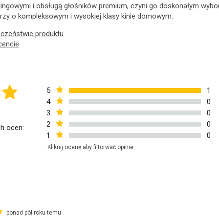
ingowymi i obsługą głośników premium, czyni go doskonałym wyb
arzy o kompleksowym i wysokiej klasy kinie domowym.
eczeństwie produktu
cencie
5
1
4
0
3
0
2
0
h ocen:
1
0
Kliknij ocenę aby filtorwać opinie
ponad pół roku temu