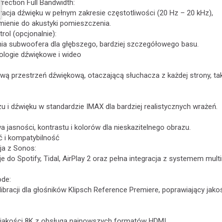
rection Full Bandwidth:
acja dźwięku w pełnym zakresie częstotliwości (20 Hz – 20 kHz),
ienie do akustyki pomieszczenia.
rol (opcjonalnie):
nia subwoofera dla głębszego, bardziej szczegółowego basu.
ologie dźwiękowe i wideo
wą przestrzeń dźwiękową, otaczającą słuchacza z każdej strony, ta
u i dźwięku w standardzie IMAX dla bardziej realistycznych wrażeń.
jasności, kontrastu i kolorów dla nieskazitelnego obrazu.
 i kompatybilność
cja z Sonos:
 do Spotify, Tidal, AirPlay 2 oraz pełna integracja z systemem mul
ode:
ibracji dla głośników Klipsch Reference Premiere, poprawiający jako
 jakości 8K z obsługą najnowszych formatów HDMI.