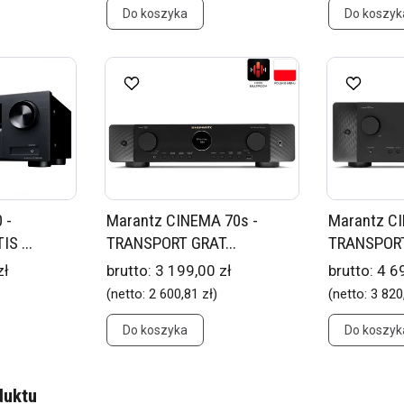
Do koszyka
Do koszyk
 -
Marantz CINEMA 70s -
Marantz C
S ...
TRANSPORT GRAT...
TRANSPORT 
zł
brutto:
3 199,00 zł
brutto:
4 6
(netto:
2 600,81 zł
)
(netto:
3 820
Do koszyka
Do koszyk
duktu