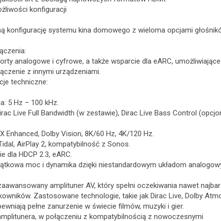
liwości konfiguracji
ną konfigurację systemu kina domowego z wieloma opcjami głośnikó
czenia:
orty analogowe i cyfrowe, a także wsparcie dla eARC, umożliwiające
czenie z innymi urządzeniami.
cje techniczne:
: 5 Hz – 100 kHz.
irac Live Full Bandwidth (w zestawie), Dirac Live Bass Control (opcjo
X Enhanced, Dolby Vision, 8K/60 Hz, 4K/120 Hz.
Tidal, AirPlay 2, kompatybilność z Sonos.
ie dla HDCP 2.3, eARC.
jątkowa moc i dynamika dzięki niestandardowym układom analogow
aawansowany amplituner AV, który spełni oczekiwania nawet najbar
wników. Zastosowane technologie, takie jak Dirac Live, Dolby Atmo
wniają pełne zanurzenie w świecie filmów, muzyki i gier.
plitunera, w połączeniu z kompatybilnością z nowoczesnymi