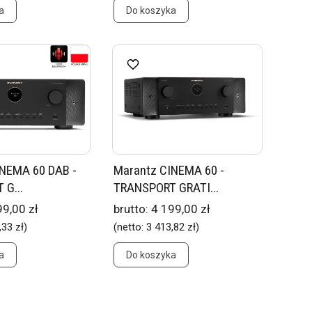
a
Do koszyka
INEMA 60 DAB -
Marantz CINEMA 60 -
G...
TRANSPORT GRATI...
99,00 zł
brutto:
4 199,00 zł
,33 zł
)
(netto:
3 413,82 zł
)
a
Do koszyka