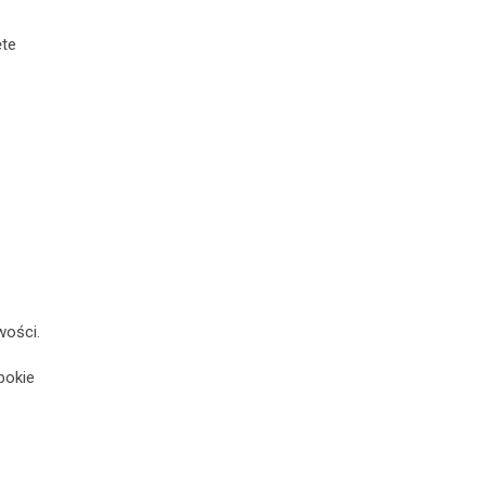
ęte
wości.
bokie