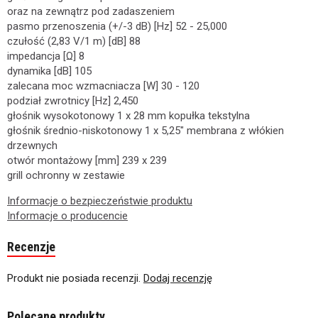
oraz na zewnątrz pod zadaszeniem
pasmo przenoszenia (+/-3 dB) [Hz] 52 - 25,000
czułość (2,83 V/1 m) [dB] 88
impedancja [Ω] 8
dynamika [dB] 105
zalecana moc wzmacniacza [W] 30 - 120
podział zwrotnicy [Hz] 2,450
głośnik wysokotonowy 1 x 28 mm kopułka tekstylna
głośnik średnio-niskotonowy 1 x 5,25" membrana z włókien
drzewnych
otwór montażowy [mm] 239 x 239
grill ochronny w zestawie
Informacje o bezpieczeństwie produktu
Informacje o producencie
Recenzje
Produkt nie posiada recenzji.
Dodaj recenzję
Polecane produkty