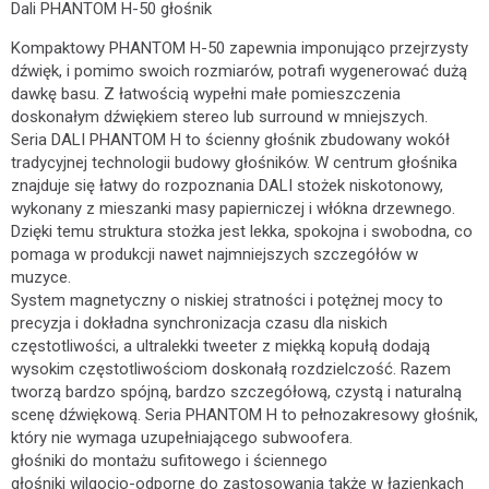
Dali PHANTOM H-50 głośnik
Kompaktowy PHANTOM H-50 zapewnia imponująco przejrzysty
dźwięk, i pomimo swoich rozmiarów, potrafi wygenerować dużą
dawkę basu. Z łatwością wypełni małe pomieszczenia
doskonałym dźwiękiem stereo lub surround w mniejszych.
Seria DALI PHANTOM H to ścienny głośnik zbudowany wokół
tradycyjnej technologii budowy głośników. W centrum głośnika
znajduje się łatwy do rozpoznania DALI stożek niskotonowy,
wykonany z mieszanki masy papierniczej i włókna drzewnego.
Dzięki temu struktura stożka jest lekka, spokojna i swobodna, co
pomaga w produkcji nawet najmniejszych szczegółów w
muzyce.
System magnetyczny o niskiej stratności i potężnej mocy to
precyzja i dokładna synchronizacja czasu dla niskich
częstotliwości, a ultralekki tweeter z miękką kopułą dodają
wysokim częstotliwościom doskonałą rozdzielczość. Razem
tworzą bardzo spójną, bardzo szczegółową, czystą i naturalną
scenę dźwiękową. Seria PHANTOM H to pełnozakresowy głośnik,
który nie wymaga uzupełniającego subwoofera.
głośniki do montażu sufitowego i ściennego
głośniki wilgocio-odporne do zastosowania także w łazienkach