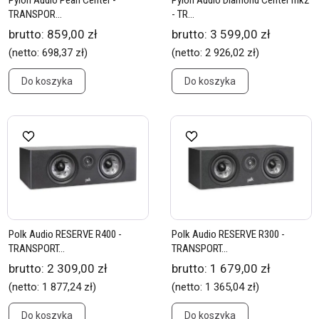
Pylon Audio Pearl Center -
Pylon Audio Diamond Center mk2
TRANSPOR...
- TR...
brutto:
859,00 zł
brutto:
3 599,00 zł
(netto:
698,37 zł
)
(netto:
2 926,02 zł
)
Do koszyka
Do koszyka
Polk Audio RESERVE R400 -
Polk Audio RESERVE R300 -
TRANSPORT...
TRANSPORT...
brutto:
2 309,00 zł
brutto:
1 679,00 zł
(netto:
1 877,24 zł
)
(netto:
1 365,04 zł
)
Do koszyka
Do koszyka