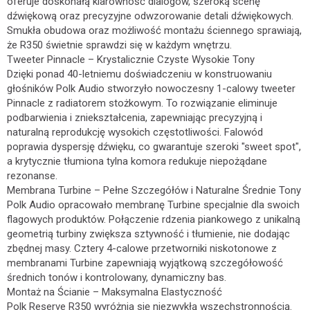
oferuje doskonałą klarowność dialogów, szeroką scenę
dźwiękową oraz precyzyjne odwzorowanie detali dźwiękowych.
Smukła obudowa oraz możliwość montażu ściennego sprawiają,
że R350 świetnie sprawdzi się w każdym wnętrzu.
Tweeter Pinnacle – Krystalicznie Czyste Wysokie Tony
Dzięki ponad 40-letniemu doświadczeniu w konstruowaniu
głośników Polk Audio stworzyło nowoczesny 1-calowy tweeter
Pinnacle z radiatorem stożkowym. To rozwiązanie eliminuje
podbarwienia i zniekształcenia, zapewniając precyzyjną i
naturalną reprodukcję wysokich częstotliwości. Falowód
poprawia dyspersję dźwięku, co gwarantuje szeroki "sweet spot",
a krytycznie tłumiona tylna komora redukuje niepożądane
rezonanse.
Membrana Turbine – Pełne Szczegółów i Naturalne Średnie Tony
Polk Audio opracowało membranę Turbine specjalnie dla swoich
flagowych produktów. Połączenie rdzenia piankowego z unikalną
geometrią turbiny zwiększa sztywność i tłumienie, nie dodając
zbędnej masy. Cztery 4-calowe przetworniki niskotonowe z
membranami Turbine zapewniają wyjątkową szczegółowość
średnich tonów i kontrolowany, dynamiczny bas.
Montaż na Ścianie – Maksymalna Elastyczność
Polk Reserve R350 wyróżnia się niezwykłą wszechstronnością.