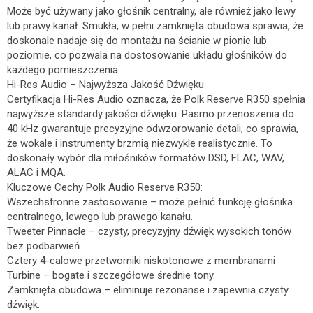
Może być używany jako głośnik centralny, ale również jako lewy
lub prawy kanał. Smukła, w pełni zamknięta obudowa sprawia, że
doskonale nadaje się do montażu na ścianie w pionie lub
poziomie, co pozwala na dostosowanie układu głośników do
każdego pomieszczenia.
Hi-Res Audio – Najwyższa Jakość Dźwięku
Certyfikacja Hi-Res Audio oznacza, że Polk Reserve R350 spełnia
najwyższe standardy jakości dźwięku. Pasmo przenoszenia do
40 kHz gwarantuje precyzyjne odwzorowanie detali, co sprawia,
że wokale i instrumenty brzmią niezwykle realistycznie. To
doskonały wybór dla miłośników formatów DSD, FLAC, WAV,
ALAC i MQA.
Kluczowe Cechy Polk Audio Reserve R350:
Wszechstronne zastosowanie – może pełnić funkcję głośnika
centralnego, lewego lub prawego kanału.
Tweeter Pinnacle – czysty, precyzyjny dźwięk wysokich tonów
bez podbarwień.
Cztery 4-calowe przetworniki niskotonowe z membranami
Turbine – bogate i szczegółowe średnie tony.
Zamknięta obudowa – eliminuje rezonanse i zapewnia czysty
dźwięk.