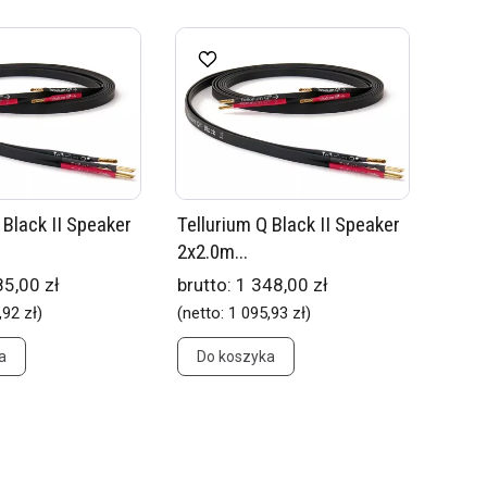
 Black II Speaker
Tellurium Q Black II Speaker
2x2.0m...
85,00 zł
brutto:
1 348,00 zł
,92 zł
)
(netto:
1 095,93 zł
)
a
Do koszyka