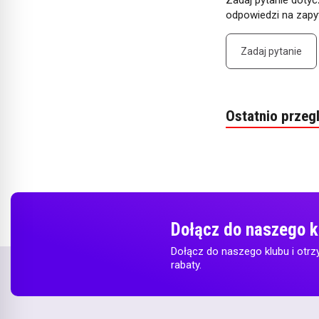
Zadaj pytanie dotyc
odpowiedzi na zapyt
Zadaj pytanie
Ostatnio przeg
Dołącz do naszego k
Dołącz do naszego klubu i otrz
rabaty.