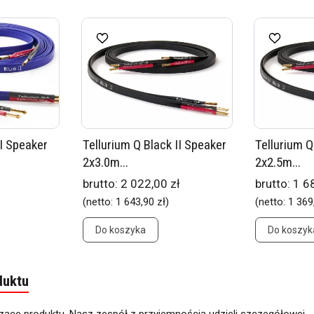
II Speaker
Tellurium Q Black II Speaker
Tellurium Q
2x3.0m...
2x2.5m...
brutto:
2 022,00 zł
brutto:
1 6
(netto:
1 643,90 zł
)
(netto:
1 369
Do koszyka
Do koszyk
duktu