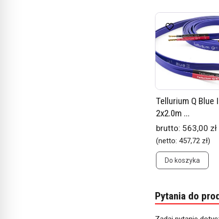
Tellurium Q Blue 
2x2.0m ...
brutto:
563,00 zł
(netto:
457,72 zł
)
Do koszyka
Pytania do pro