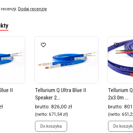
 recenzji.
Dodaj recenzję
kty
Blue II
Tellurium Q Ultra Blue II
Tellurium Q
Speaker 2...
2x3.0m ...
zł
brutto:
826,00 zł
brutto:
801
(netto:
671,54 zł
)
(netto:
651,2
Do koszyka
Do koszyk