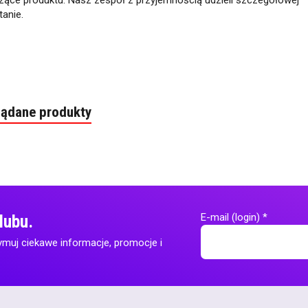
zące produktu. Nasz zespół z przyjemnością udzieli szczegółowej
anie.
lądane produkty
E-mail (login)
*
lubu.
ymuj ciekawe informacje, promocje i