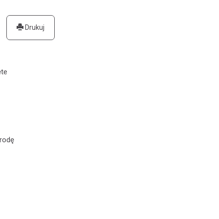
Drukuj
ęte
grodę