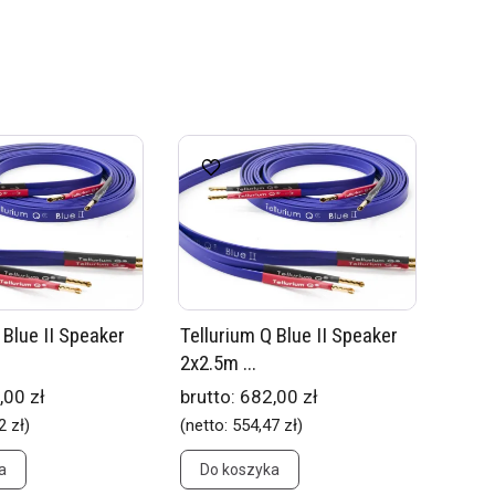
 Blue II Speaker
Tellurium Q Blue II Speaker
2x2.5m ...
,00 zł
brutto:
682,00 zł
2 zł
)
(netto:
554,47 zł
)
a
Do koszyka