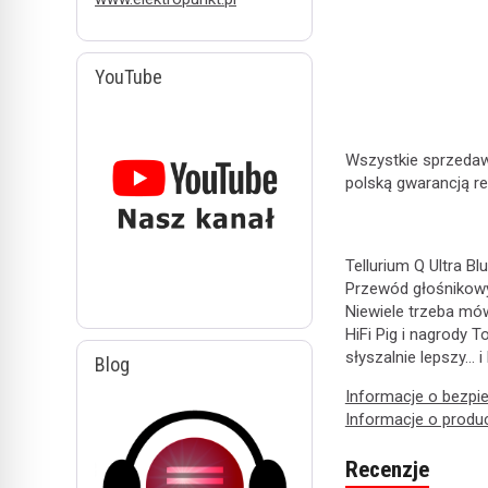
W ostatnich 7 dniach produktem interesują się
3
osoby.
YouTube
Wszystkie sprzedawa
polską gwarancją re
Tellurium Q Ultra Bl
Przewód głośnikowy 
Niewiele trzeba mów
HiFi Pig i nagrody T
słyszalnie lepszy… i
Blog
Informacje o bezpi
Informacje o produ
Recenzje