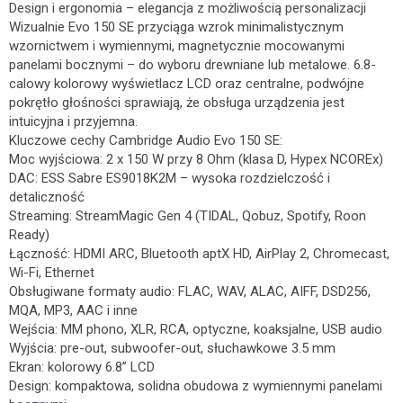
Design i ergonomia – elegancja z możliwością personalizacji
Wizualnie Evo 150 SE przyciąga wzrok minimalistycznym
wzornictwem i wymiennymi, magnetycznie mocowanymi
panelami bocznymi – do wyboru drewniane lub metalowe. 6.8-
calowy kolorowy wyświetlacz LCD oraz centralne, podwójne
pokrętło głośności sprawiają, że obsługa urządzenia jest
intuicyjna i przyjemna.
Kluczowe cechy Cambridge Audio Evo 150 SE:
Moc wyjściowa: 2 x 150 W przy 8 Ohm (klasa D, Hypex NCOREx)
DAC: ESS Sabre ES9018K2M – wysoka rozdzielczość i
detaliczność
Streaming: StreamMagic Gen 4 (TIDAL, Qobuz, Spotify, Roon
Ready)
Łączność: HDMI ARC, Bluetooth aptX HD, AirPlay 2, Chromecast,
Wi-Fi, Ethernet
Obsługiwane formaty audio: FLAC, WAV, ALAC, AIFF, DSD256,
MQA, MP3, AAC i inne
Wejścia: MM phono, XLR, RCA, optyczne, koaksjalne, USB audio
Wyjścia: pre-out, subwoofer-out, słuchawkowe 3.5 mm
Ekran: kolorowy 6.8” LCD
Design: kompaktowa, solidna obudowa z wymiennymi panelami