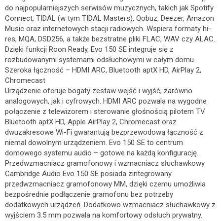
do najpopularniejszych serwisów muzycznych, takich jak Spotify
Connect, TIDAL (w tym TIDAL Masters), Qobuz, Deezer, Amazon
Music oraz internetowych stacji radiowych. Wspiera formaty hi-
res, MQA, DSD256, a także bezstratne pliki FLAC, WAV czy ALAC.
Dzięki funkcji Roon Ready, Evo 150 SE integruje się z
rozbudowanymi systemami odsłuchowymi w całym domu.
Szeroka łączność – HDMI ARC, Bluetooth aptX HD, AirPlay 2,
Chromecast
Urządzenie oferuje bogaty zestaw wejść i wyjść, zarówno
analogowych, jak i cyfrowych. HDMI ARC pozwala na wygodne
połączenie z telewizorem i sterowanie głośnością pilotem TV.
Bluetooth aptX HD, Apple AirPlay 2, Chromecast oraz
dwuzakresowe Wi-Fi gwarantują bezprzewodową łączność z
niemal dowolnym urządzeniem. Evo 150 SE to centrum
domowego systemu audio – gotowe na każdą konfigurację.
Przedwzmacniacz gramofonowy i wzmacniacz słuchawkowy
Cambridge Audio Evo 150 SE posiada zintegrowany
przedwzmacniacz gramofonowy MM, dzięki czemu umożliwia
bezpośrednie podłączenie gramofonu bez potrzeby
dodatkowych urządzeń. Dodatkowo wzmacniacz słuchawkowy z
wyjściem 3.5 mm pozwala na komfortowy odsłuch prywatny.