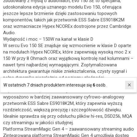
zbudowany z myślą o audiofilach, Evo 150 SE to specjalna,
udoskonalona edycja uznanego modelu Evo 150, oferująca
jeszcze lepsze brzmienie dzięki zastosowaniu topowych
komponentów, takich jak przetwornik ESS Sabre ES9018K2M
oraz wzmacniacze Hypex NCOREx dostrojone przez Cambridge
Audio.
Wydajność i moc – 150W na kanał w klasie D
W sercu Evo 150 SE znajduje się wzmocnienie w klasie D oparte
na modułach Hypex NCOREx, które zapewniają wysoką moc 2 x
150 W przy 8 Ohmach oraz wyjątkową kontrolę nad kolumnami –
nawet tymi najbardziej wymagającymi. Zoptymalizowana
architektura gwarantuje niskie zniekształcenia, czysty sygnał i
pełną dynamikę niezależnie od poziomu głośności.
Nowy przetwornik DAC ESS Sabre ES9018K2M
W ostatnich 7 dniach produktem interesuje się
6
osób.
W porównaniu do podstawowego modelu, Evo 150 SE
wyposażono w bardziej zaawansowany cyfrowo-analogowy
przetwornik ESS Sabre ES9018K2M, który zapewnia wyższą
rozdzielczość, większą precyzję i szczegółowość dźwięku.
Idealnie sprawdza się przy odsłuchu plików hi-res, DSD256, MQA
czy streamingu w jakości studyjnej.
Platforma StreamMagic Gen 4 – zaawansowany streaming audio
Zintegrowana platforma StreamMagic Gen 4 umożliwia dostęp