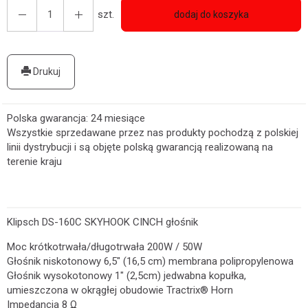
szt.
dodaj do koszyka
Drukuj
Polska gwarancja: 24 miesiące
Wszystkie sprzedawane przez nas produkty pochodzą z polskiej
linii dystrybucji i są objęte polską gwarancją realizowaną na
terenie kraju
Klipsch DS-160C SKYHOOK CINCH głośnik
Moc krótkotrwała/długotrwała 200W / 50W
Głośnik niskotonowy 6,5" (16,5 cm) membrana polipropylenowa
Głośnik wysokotonowy 1" (2,5cm) jedwabna kopułka,
umieszczona w okrągłej obudowie Tractrix® Horn
Impedancja 8 Ω