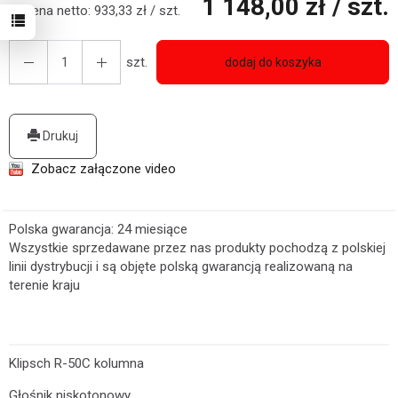
1 148,00 zł
/ szt.
Cena netto:
933,33 zł
/ szt.
szt.
dodaj do koszyka
Drukuj
Zobacz załączone video
Polska gwarancja: 24 miesiące
Wszystkie sprzedawane przez nas produkty pochodzą z polskiej
linii dystrybucji i są objęte polską gwarancją realizowaną na
terenie kraju
Klipsch R-50C kolumna
Głośnik niskotonowy