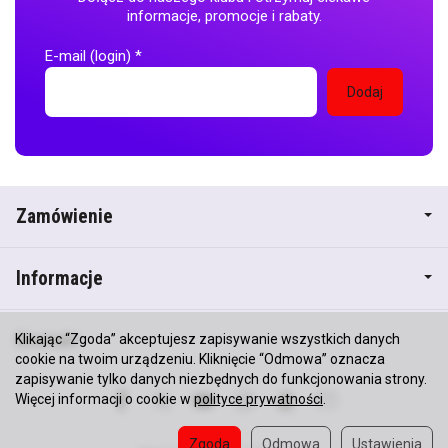
informacje, promocje i rabaty.
E-mail (login)
*
Zamówienie
Informacje
Kontakt
Klikając “Zgoda” akceptujesz zapisywanie wszystkich danych
cookie na twoim urządzeniu. Kliknięcie “Odmowa” oznacza
zapisywanie tylko danych niezbędnych do funkcjonowania strony.
Więcej informacji o cookie w
polityce prywatności
.
Zgoda
Odmowa
Ustawienia