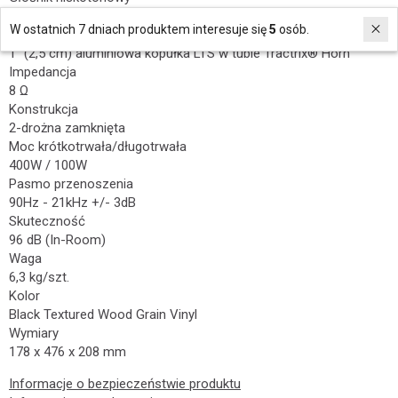
2 x 5,25” (13,33 cm), miedziowana membrana TCP
W ostatnich 7 dniach produktem interesuje się
5
osób.
Głośnik wysokotonowy
1" (2,5 cm) aluminiowa kopułka LTS w tubie Tractrix® Horn
Impedancja
8 Ω
Konstrukcja
2-drożna zamknięta
Moc krótkotrwała/długotrwała
400W / 100W
Pasmo przenoszenia
90Hz - 21kHz +/- 3dB
Skuteczność
96 dB (In-Room)
Waga
6,3 kg/szt.
Kolor
Black Textured Wood Grain Vinyl
Wymiary
178 x 476 x 208 mm
Informacje o bezpieczeństwie produktu