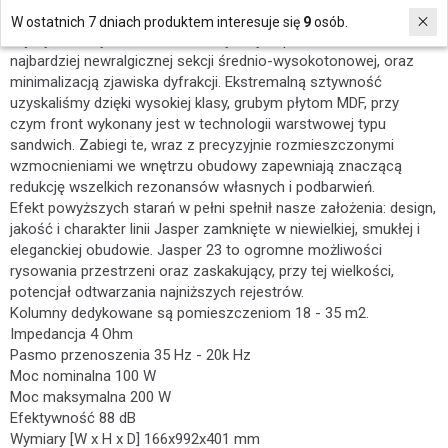
obudowę pozbawioną prostopadłościennych form, cechującą
W ostatnich 7 dniach produktem interesuje się
9
osób.
się wyrównanymi centrami akustycznymi przetworników w
najbardziej newralgicznej sekcji średnio-wysokotonowej, oraz
minimalizacją zjawiska dyfrakcji. Ekstremalną sztywność
uzyskaliśmy dzięki wysokiej klasy, grubym płytom MDF, przy
czym front wykonany jest w technologii warstwowej typu
sandwich. Zabiegi te, wraz z precyzyjnie rozmieszczonymi
wzmocnieniami we wnętrzu obudowy zapewniają znaczącą
redukcję wszelkich rezonansów własnych i podbarwień.
Efekt powyższych starań w pełni spełnił nasze założenia: design,
jakość i charakter linii Jasper zamknięte w niewielkiej, smukłej i
eleganckiej obudowie. Jasper 23 to ogromne możliwości
rysowania przestrzeni oraz zaskakujący, przy tej wielkości,
potencjał odtwarzania najniższych rejestrów.
Kolumny dedykowane są pomieszczeniom 18 - 35 m2.
Impedancja 4 Ohm
Pasmo przenoszenia 35 Hz - 20k Hz
Moc nominalna 100 W
Moc maksymalna 200 W
Efektywność 88 dB
Wymiary [W x H x D] 166x992x401 mm