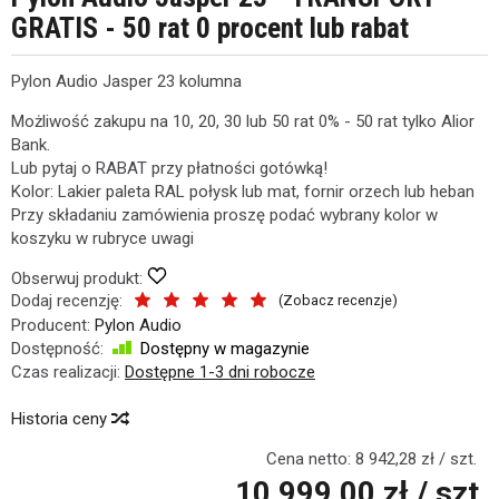
GRATIS - 50 rat 0 procent lub rabat
Pylon Audio Jasper 23 kolumna
Możliwość zakupu na 10, 20, 30 lub 50 rat 0% - 50 rat tylko Alior
Bank.
Lub pytaj o RABAT przy płatności gotówką!
Kolor: Lakier paleta RAL połysk lub mat, fornir orzech lub heban
Przy składaniu zamówienia proszę podać wybrany kolor w
koszyku w rubryce uwagi
Obserwuj produkt:
Dodaj recenzję:
(
Zobacz recenzje
)
Producent:
Pylon Audio
Dostępność:
Dostępny w magazynie
Czas realizacji:
Dostępne 1-3 dni robocze
Historia ceny
Cena netto:
8 942,28 zł
/ szt.
10 999,00 zł
/ szt.