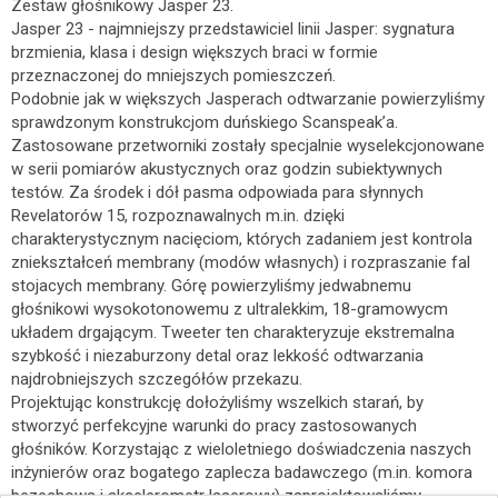
Zestaw głośnikowy Jasper 23.
Jasper 23 - najmniejszy przedstawiciel linii Jasper: sygnatura
brzmienia, klasa i design większych braci w formie
przeznaczonej do mniejszych pomieszczeń.
Podobnie jak w większych Jasperach odtwarzanie powierzyliśmy
sprawdzonym konstrukcjom duńskiego Scanspeak’a.
Zastosowane przetworniki zostały specjalnie wyselekcjonowane
w serii pomiarów akustycznych oraz godzin subiektywnych
testów. Za środek i dół pasma odpowiada para słynnych
Revelatorów 15, rozpoznawalnych m.in. dzięki
charakterystycznym nacięciom, których zadaniem jest kontrola
zniekształceń membrany (modów własnych) i rozpraszanie fal
stojacych membrany. Górę powierzyliśmy jedwabnemu
głośnikowi wysokotonowemu z ultralekkim, 18-gramowycm
układem drgającym. Tweeter ten charakteryzuje ekstremalna
szybkość i niezaburzony detal oraz lekkość odtwarzania
najdrobniejszych szczegółów przekazu.
Projektując konstrukcję dołożyliśmy wszelkich starań, by
stworzyć perfekcyjne warunki do pracy zastosowanych
głośników. Korzystając z wieloletniego doświadczenia naszych
inżynierów oraz bogatego zaplecza badawczego (m.in. komora
bezechowa i akcelerometr laserowy) zaprojektowaliśmy