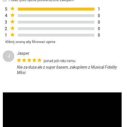
Pokaż tylko opinie potwierdzone zakupem
5
1
4
0
3
0
2
0
1
0
Kliknij ocenę aby filtorwać opinie
Jasper
J
ponad pół roku temu
Nie za duża ale z super basem, zakupiłem z Musical Fidelity
M6si