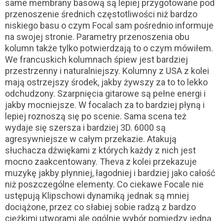
same membrany basową są lepiej przygotowane pod
przenoszenie średnich częstotliwości niż bardzo
niskiego basu o czym Focal sam pośrednio informuje
na swojej stronie. Parametry przenoszenia obu
kolumn także tylko potwierdzają to o czym mówiłem.
We francuskich kolumnach śpiew jest bardziej
przestrzenny i naturalniejszy. Kolumny z USA z kolei
mają ostrzejszy środek, jakby żywszy za to to lekko
odchudzony. Szarpnięcia gitarowe są pełne energi i
jakby mocniejsze. W focalach za to bardziej płyną i
lepiej roznoszą się po scenie. Sama scena też
wydaje się szersza i bardziej 3D. 6000 są
agresywniejsze w całym przekazie. Atakują
słuchacza dźwiękami z których każdy z nich jest
mocno zaakcentowany. Theva z kolei przekazuje
muzykę jakby płynniej, łagodniej i bardziej jako całość
niż poszczególne elementy. Co ciekawe Focale nie
ustępują Klipschowi dynamiką jednak są mniej
dociążone, przez co słabiej sobie radzą z bardzo
ciężkimi utworami ale ogólnie wybór pomiędzy jedną