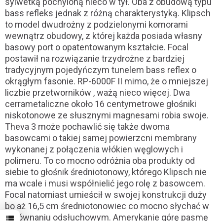
sylwetką pochyloną nieco w tył. Oba z obudową typu
bass refleks jednak z różną charakterystyką. Klipsch
to model dwudrożny z podzielonymi komorami
wewnątrz obudowy, z której każda posiada własny
basowy port o opatentowanym kształcie. Focal
postawił na rozwiązanie trzydrożne z bardziej
tradycyjnym pojedyńczym tunelem bass reflex o
okrągłym fasonie. RP-6000F II mimo, że o mniejszej
liczbie przetworników , ważą nieco więcej. Dwa
cerrametaliczne około 16 centymetrowe głośniki
niskotonowe ze słusznymi magnesami robia swoje.
Theva 3 może pochawlić się także dwoma
basowcami o takiej samej powierzcni membrany
wykonanej z połączenia włókien węglowych i
polimeru. To co mocno odróżnia oba produkty od
siebie to głośnik średniotonowy, którego Klipsch nie
ma wcale i musi współnielić jego rolę z basowcem.
Focal natomiast umieścił w swojej konstrukcji duży
bo aż 16,5 cm średniotonowiec co mocno słychać w
porównaniu odsłuchowym. Amerykanie górę pasmę