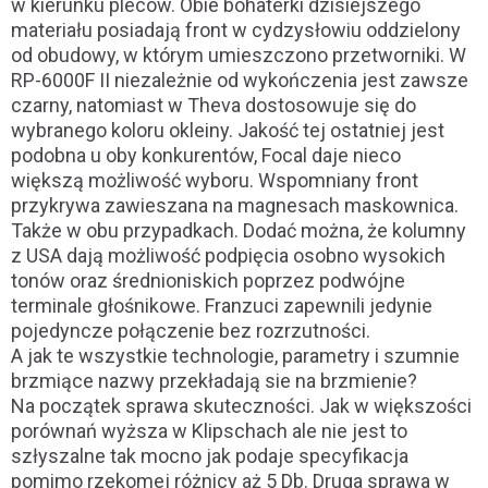
w kierunku pleców. Obie bohaterki dzisiejszego
materiału posiadają front w cydzysłowiu oddzielony
od obudowy, w którym umieszczono przetworniki. W
RP-6000F II niezależnie od wykończenia jest zawsze
czarny, natomiast w Theva dostosowuje się do
wybranego koloru okleiny. Jakość tej ostatniej jest
podobna u oby konkurentów, Focal daje nieco
większą możliwość wyboru. Wspomniany front
przykrywa zawieszana na magnesach maskownica.
Także w obu przypadkach. Dodać można, że kolumny
z USA dają możliwość podpięcia osobno wysokich
tonów oraz średnioniskich poprzez podwójne
terminale głośnikowe. Franzuci zapewnili jedynie
pojedyncze połączenie bez rozrzutności.
A jak te wszystkie technologie, parametry i szumnie
brzmiące nazwy przekładają sie na brzmienie?
Na początek sprawa skuteczności. Jak w większości
porównań wyższa w Klipschach ale nie jest to
szłyszalne tak mocno jak podaje specyfikacja
pomimo rzekomej różnicy aż 5 Db. Druga sprawa w