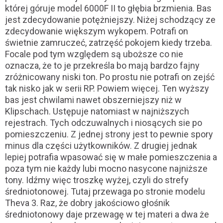
której góruje model 6000F II to głębia brzmienia. Bas
jest zdecydowanie potężniejszy. Niżej schodzący ze
zdecydowanie większym wykopem. Potrafi on
świetnie zamruczeć, zatrzęść pokojem kiedy trzeba.
Focale pod tym względem są uboższe co nie
oznacza, że to je przekreśla bo mają bardzo fajny
zróżnicowany niski ton. Po prostu nie potrafi on zejść
tak nisko jak w serii RP. Powiem więcej. Ten wyższy
bas jest chwilami nawet obszerniejszy niż w
Klipschach. Ustępuje natomiast w najniższych
rejestrach. Tych odczuwalnych i niosących sie po
pomieszczeniu. Z jednej strony jest to pewnie spory
minus dla części użytkowników. Z drugiej jednak
lepiej potrafia wpasować się w małe pomieszczenia a
poza tym nie każdy lubi mocno nasycone najniższe
tony. Idźmy więc troszkę wyżej, czyli do strefy
średniotonowej. Tutaj przewaga po stronie modelu
Theva 3. Raz, że dobry jakościowo głośnik
średniotonowy daje przewagę w tej materi a dwa że