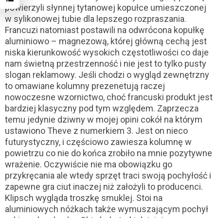
powierzyli słynnej tytanowej kopułce umieszczonej
w sylikonowej tubie dla lepszego rozpraszania.
Francuzi natomiast postawili na odwrócona kopułkę
aluminiowo – magnezową, której główną cechą jest
niska kierunkowość wysokich częstotliwości co daje
nam świetną przestrzenność i nie jest to tylko pusty
slogan reklamowy. Jeśli chodzi o wygląd zewnętrzny
to omawiane kolumny prezenetują raczej
nowoczesne wzornictwo, choć francuski produkt jest
bardziej klasyczny pod tym względem. Zaprzecza
temu jedynie dziwny w mojej opini cokół na którym
ustawiono Theve z numerkiem 3. Jest on nieco
futurystyczny, i częściowo zawiesza kolumnę w
powietrzu co nie do końca zrobiło na mnie pozytywne
wrażenie. Oczywiście nie ma obowiązku go
przykręcania ale wtedy sprzęt traci swoją pochyłość i
zapewne gra ciut inaczej niż założyli to producenci.
Klipsch wygląda troszkę smuklej. Stoi na
aluminiowych nóżkach także wymuszającym pochył