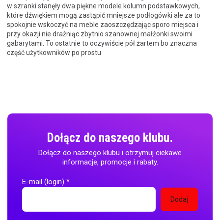
w szranki stanęły dwa piękne modele kolumn podstawkowych,
które dźwiękiem mogą zastąpić mniejsze podłogówki ale za to
spokojnie wskoczyć na meble zaoszczędzając sporo miejsca i
przy okazji nie drażniąc zbytnio szanownej małżonki swoimi
gabarytami. To ostatnie to oczywiście pół żartem bo znaczna
część użytkowników po prostu
Dołącz do naszego klubu.
Dołącz do naszego klubu i otrzymuj ciekawe
informacje, promocje i rabaty.
E-mail (login)
*