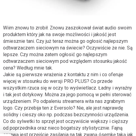
Wiim znowu to zrobił. Znowu zaszokował świat audio swoim
produktem który jak na swoje możliwości i jakość jest
śmiesznie tani. Czy już teraz można go ogłosić najlepszym
odtwarzaczem sieciowym na świecie? Oczywiście że nie. Są
lepsze. Czy można zatem ogłosić go najlepszym
odtwarzaczem sieciowym pod względem stosunku jakość
cena? Według mnie tak.
Jakie są pierwsze wrażenia z kontaktu z nim i co oferuje
więcej w stosunku do wersji PRO PLUS? Co przede
wszystkim rzuca się w oczy to wyświetlacz. Ładny i wyraźny
i tak jest dotykowy. Można za jego pomocą w pełni sterować
urządzeniem. Po odpaleniu streamera wita nas zgrabnym
logo. Czy przebija ten z Eversolo? Nie, ale jest naprawdę
solidny i cieszy oko np. podczas bezczynności urządzenia.
Co do sylwetki to sprzęt jest oczywiście większy i cięższy
od poprzednika oraz nieco bogatszy stylistycznie. Fajną
sprawą jest przejście zasilania na tak zwaną ósemkę taką jak